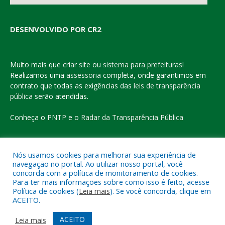
DESENVOLVIDO POR CR2
Muito mais que
criar site
ou
sistema para prefeituras
!
Realizamos uma
assessoria
completa, onde garantimos em
contrato que todas as exigências das
leis de transparência
pública
serão atendidas.
Conheça o
PNTP
e o
Radar da Transparência Pública
Nós usamos cookies para melhorar sua experiência de
navegação no portal. Ao utilizar nosso portal, você
Todos os direitos reservados a Prefeitura Municipal de Eldorado
concorda com a política de monitoramento de cookies.
do Carajás
Para ter mais informações sobre como isso é feito, acesse
Política de cookies (
Leia mais
). Se você concorda, clique em
ACEITO.
Mapa do Site
Acessar Área Administrativa
Acessar o Webmail
ACEITO
Leia mais