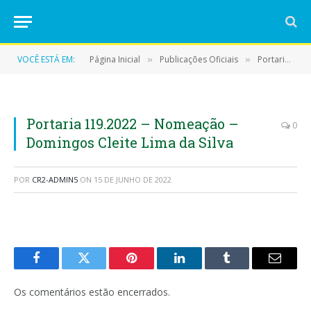
VOCÊ ESTÁ EM:
Página Inicial
Publicações Oficiais
Portarias
»
»
»
Portaria 119.2022 – Nomeação –
0
Domingos Cleite Lima da Silva
POR
CR2-ADMIN5
ON
15 DE JUNHO DE 2022
Facebook
Twitter
Pinterest
LinkedIn
Tumblr
E-
mail
Os comentários estão encerrados.