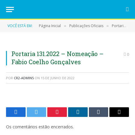
VOCÊ ESTÁ EM:
Página Inicial
Publicações Oficiais
Portarias
»
»
»
Portaria 131.2022 – Nomeação –
0
Fabio Coelho Gonçalves
POR
CR2-ADMIN5
ON
15 DE JUNHO DE 2022
Facebook
Twitter
Pinterest
LinkedIn
Tumblr
E-
mail
Os comentários estão encerrados.