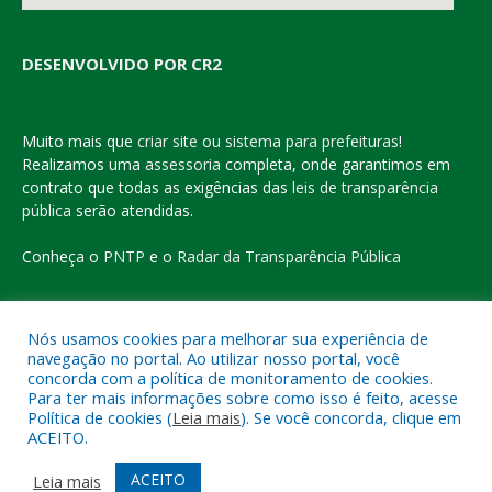
DESENVOLVIDO POR CR2
Muito mais que
criar site
ou
sistema para prefeituras
!
Realizamos uma
assessoria
completa, onde garantimos em
contrato que todas as exigências das
leis de transparência
pública
serão atendidas.
Conheça o
PNTP
e o
Radar da Transparência Pública
Nós usamos cookies para melhorar sua experiência de
navegação no portal. Ao utilizar nosso portal, você
Todos os direitos reservados a Prefeitura Municipal de Eldorado
concorda com a política de monitoramento de cookies.
do Carajás
Para ter mais informações sobre como isso é feito, acesse
Política de cookies (
Leia mais
). Se você concorda, clique em
ACEITO.
Mapa do Site
Acessar Área Administrativa
Acessar o Webmail
ACEITO
Leia mais