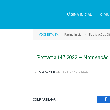
PÁGINA INICIAL
O MUN
VOCÊ ESTÁ EM:
Página Inicial
Publicações Ofi
»
Portaria 147.2022 – Nomeação 
POR
CR2-ADMIN5
ON
15 DE JUNHO DE 2022
COMPARTILHAR.
Fa