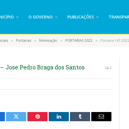
ICÍPIO
O GOVERNO
PUBLICAÇÕES
TRANSPAR
ciais
Portarias
Nomeação
PORTARIAS 2022
Portaria 147.202
»
»
»
»
– Jose Pedro Braga dos Santos
0
cebook
Twitter
Pinterest
LinkedIn
Tumblr
E-