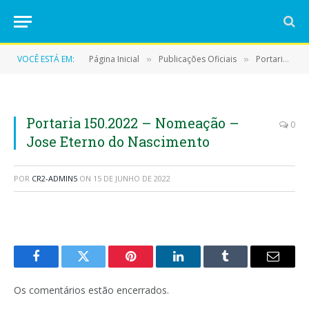
VOCÊ ESTÁ EM:
Página Inicial
Publicações Oficiais
Portarias
»
»
»
Portaria 150.2022 – Nomeação –
0
Jose Eterno do Nascimento
POR
CR2-ADMIN5
ON
15 DE JUNHO DE 2022
Facebook
Twitter
Pinterest
LinkedIn
Tumblr
E-
mail
Os comentários estão encerrados.