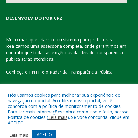
DESENVOLVIDO POR CR2
Muito mais que
criar site
ou
sistema para prefeituras
!
Realizamos uma
assessoria
completa, onde garantimos em
contrato que todas as exigências das
leis de transparência
pública
serão atendidas.
Conheça o
PNTP
e o
Radar da Transparência Pública
Nós usamos cookies para melhorar sua experiência de
navegação no portal. Ao utilizar nosso portal, você
Todos os direitos reservados a Prefeitura Municipal de Eldorado
concorda com a política de monitoramento de cookies.
do Carajás
Para ter mais informações sobre como isso é feito, acesse
Política de cookies (
Leia mais
). Se você concorda, clique em
ACEITO.
Mapa do Site
Acessar Área Administrativa
Acessar o Webmail
ACEITO
Leia mais