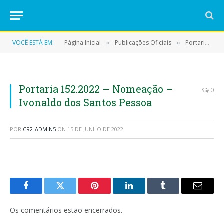
VOCÊ ESTÁ EM:
Página Inicial
Publicações Oficiais
Portarias
»
»
»
Portaria 152.2022 – Nomeação –
0
Ivonaldo dos Santos Pessoa
POR
CR2-ADMIN5
ON
15 DE JUNHO DE 2022
Facebook
Twitter
Pinterest
LinkedIn
Tumblr
E-
mail
Os comentários estão encerrados.