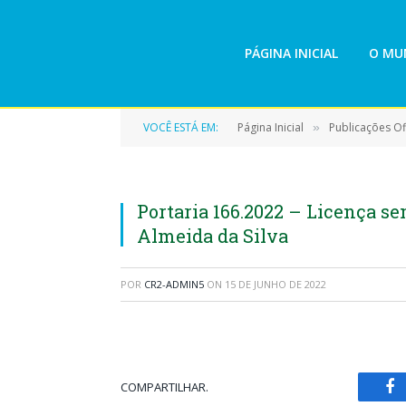
PÁGINA INICIAL
O MUN
VOCÊ ESTÁ EM:
Página Inicial
Publicações Ofi
»
Portaria 166.2022 – Licença 
Almeida da Silva
POR
CR2-ADMIN5
ON
15 DE JUNHO DE 2022
COMPARTILHAR.
Fa