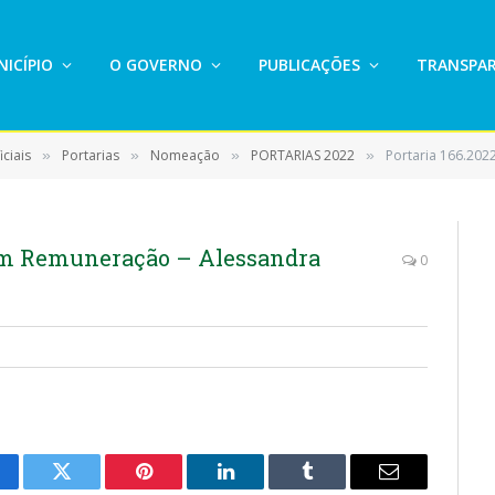
ICÍPIO
O GOVERNO
PUBLICAÇÕES
TRANSPAR
ciais
Portarias
Nomeação
PORTARIAS 2022
Portaria 166.2022 –
»
»
»
»
sem Remuneração – Alessandra
0
cebook
Twitter
Pinterest
LinkedIn
Tumblr
E-