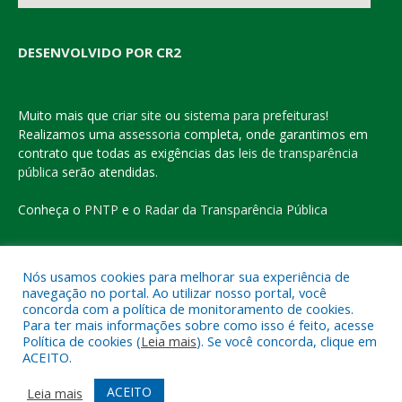
DESENVOLVIDO POR CR2
Muito mais que
criar site
ou
sistema para prefeituras
!
Realizamos uma
assessoria
completa, onde garantimos em
contrato que todas as exigências das
leis de transparência
pública
serão atendidas.
Conheça o
PNTP
e o
Radar da Transparência Pública
Nós usamos cookies para melhorar sua experiência de
navegação no portal. Ao utilizar nosso portal, você
Todos os direitos reservados a Prefeitura Municipal de Eldorado
concorda com a política de monitoramento de cookies.
do Carajás
Para ter mais informações sobre como isso é feito, acesse
Política de cookies (
Leia mais
). Se você concorda, clique em
ACEITO.
Mapa do Site
Acessar Área Administrativa
Acessar o Webmail
ACEITO
Leia mais