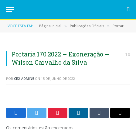
VOCÊ ESTÁ EM:
Página Inicial
Publicações Oficiais
Portarias
»
»
»
Portaria 170.2022 – Exoneração –
0
Wilson Carvalho da Silva
POR
CR2-ADMIN5
ON
15 DE JUNHO DE 2022
Facebook
Twitter
Pinterest
LinkedIn
Tumblr
E-
mail
Os comentários estão encerrados.