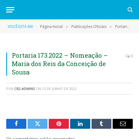
VOCÊ ESTÁ EM:
Página Inicial
Publicações Oficiais
Portarias
»
»
»
Portaria 173.2022 – Nomeação –
0
Maria dos Reis da Conceição de
Sousa
POR
CR2-ADMIN5
ON
15 DE JUNHO DE 2022
Facebook
Twitter
Pinterest
LinkedIn
Tumblr
E-
mail
Os comentários estão encerrados.