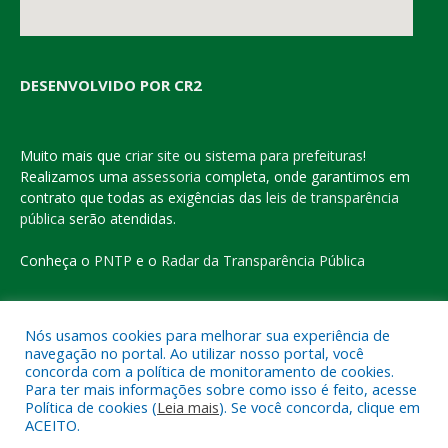
DESENVOLVIDO POR CR2
Muito mais que
criar site
ou
sistema para prefeituras
!
Realizamos uma
assessoria
completa, onde garantimos em
contrato que todas as exigências das
leis de transparência
pública
serão atendidas.
Conheça o
PNTP
e o
Radar da Transparência Pública
Nós usamos cookies para melhorar sua experiência de
navegação no portal. Ao utilizar nosso portal, você
Todos os direitos reservados a Prefeitura Municipal de Eldorado
concorda com a política de monitoramento de cookies.
do Carajás
Para ter mais informações sobre como isso é feito, acesse
Política de cookies (
Leia mais
). Se você concorda, clique em
ACEITO.
Mapa do Site
Acessar Área Administrativa