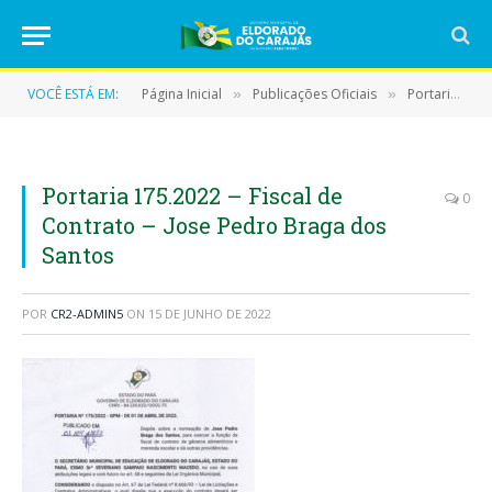
VOCÊ ESTÁ EM:
Página Inicial
Publicações Oficiais
Portarias
»
»
»
Portaria 175.2022 – Fiscal de
0
Contrato – Jose Pedro Braga dos
Santos
POR
CR2-ADMIN5
ON
15 DE JUNHO DE 2022