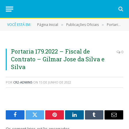
VOCÊ ESTÁ EM:
Página Inicial
Publicações Oficiais
Portarias
»
»
»
Portaria 179.2022 – Fiscal de
0
Contrato – Gilmar Jose da Silva e
Silva
POR
CR2-ADMIN5
ON
15 DE JUNHO DE 2022
Facebook
Twitter
Pinterest
LinkedIn
Tumblr
E-
mail
Os comentários estão encerrados.