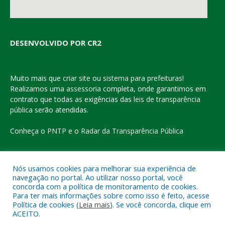
DESENVOLVIDO POR CR2
Muito mais que
criar site
ou
sistema para prefeituras
!
Realizamos uma
assessoria
completa, onde garantimos em
contrato que todas as exigências das
leis de transparência
pública
serão atendidas.
Conheça o
PNTP
e o
Radar da Transparência Pública
Nós usamos cookies para melhorar sua experiência de
navegação no portal. Ao utilizar nosso portal, você
Todos os direitos reservados a Prefeitura Municipal de Eldorado
concorda com a política de monitoramento de cookies.
do Carajás
Para ter mais informações sobre como isso é feito, acesse
Política de cookies (
Leia mais
). Se você concorda, clique em
ACEITO.
Mapa do Site
Acessar Área Administrativa