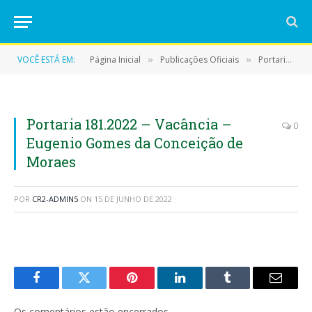
VOCÊ ESTÁ EM:
Página Inicial
Publicações Oficiais
Portarias
»
»
»
Portaria 181.2022 – Vacância –
0
Eugenio Gomes da Conceição de
Moraes
POR
CR2-ADMIN5
ON
15 DE JUNHO DE 2022
Facebook
Twitter
Pinterest
LinkedIn
Tumblr
E-
mail
Os comentários estão encerrados.