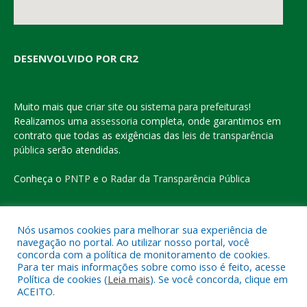
DESENVOLVIDO POR CR2
Muito mais que
criar site
ou
sistema para prefeituras
!
Realizamos uma
assessoria
completa, onde garantimos em
contrato que todas as exigências das
leis de transparência
pública
serão atendidas.
Conheça o
PNTP
e o
Radar da Transparência Pública
Nós usamos cookies para melhorar sua experiência de
navegação no portal. Ao utilizar nosso portal, você
Todos os direitos reservados a Prefeitura Municipal de Eldorado
concorda com a política de monitoramento de cookies.
do Carajás
Para ter mais informações sobre como isso é feito, acesse
Política de cookies (
Leia mais
). Se você concorda, clique em
ACEITO.
Mapa do Site
Acessar Área Administrativa