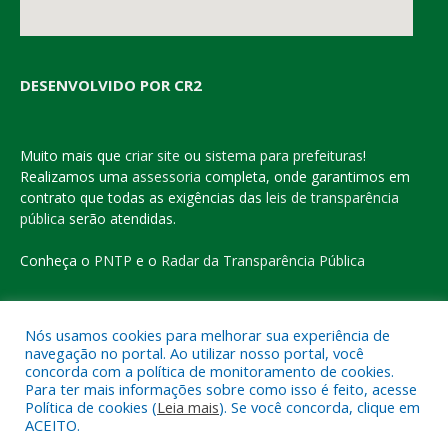
DESENVOLVIDO POR CR2
Muito mais que
criar site
ou
sistema para prefeituras
!
Realizamos uma
assessoria
completa, onde garantimos em
contrato que todas as exigências das
leis de transparência
pública
serão atendidas.
Conheça o
PNTP
e o
Radar da Transparência Pública
Nós usamos cookies para melhorar sua experiência de
navegação no portal. Ao utilizar nosso portal, você
Todos os direitos reservados a Prefeitura Municipal de Eldorado
concorda com a política de monitoramento de cookies.
do Carajás
Para ter mais informações sobre como isso é feito, acesse
Política de cookies (
Leia mais
). Se você concorda, clique em
ACEITO.
Mapa do Site
Acessar Área Administrativa