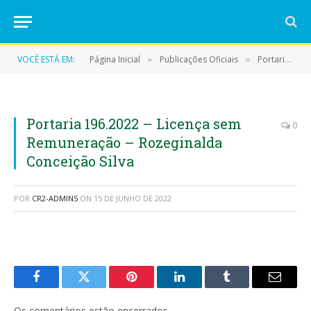
VOCÊ ESTÁ EM:
Página Inicial
Publicações Oficiais
Portarias
»
»
»
Portaria 196.2022 – Licença sem
0
Remuneração – Rozeginalda
Conceição Silva
POR
CR2-ADMIN5
ON
15 DE JUNHO DE 2022
Facebook
Twitter
Pinterest
LinkedIn
Tumblr
E-
mail
Os comentários estão encerrados.