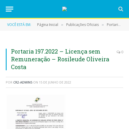
VOCÊ ESTÁ EM:
Página Inicial
Publicações Oficiais
Portarias
»
»
»
Portaria 197.2022 – Licença sem
0
Remuneração – Rosileude Oliveira
Costa
POR
CR2-ADMIN5
ON
15 DE JUNHO DE 2022