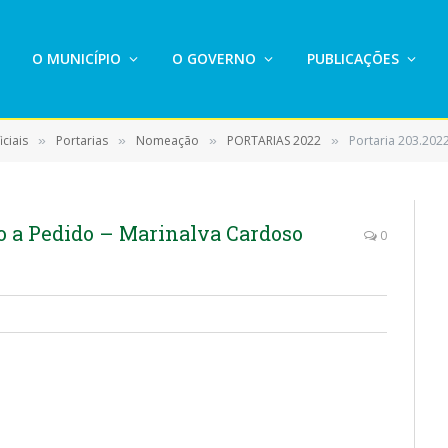
O MUNICÍPIO
O GOVERNO
PUBLICAÇÕES
ciais
Portarias
Nomeação
PORTARIAS 2022
Portaria 203.2022
»
»
»
»
o a Pedido – Marinalva Cardoso
0