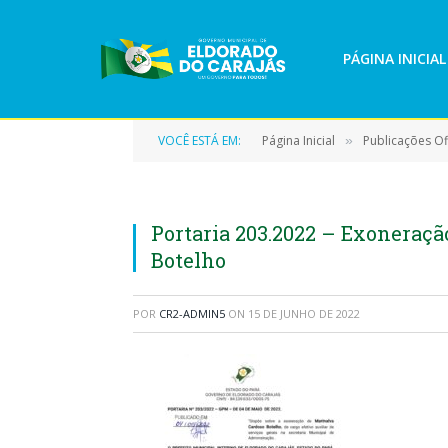
PÁGINA INICIAL
VOCÊ ESTÁ EM:
Página Inicial
Publicações Ofi
»
Portaria 203.2022 – Exoneraçã
Botelho
POR
CR2-ADMIN5
ON
15 DE JUNHO DE 2022