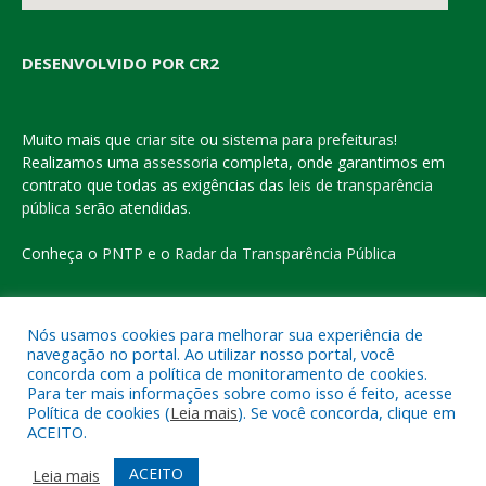
DESENVOLVIDO POR CR2
Muito mais que
criar site
ou
sistema para prefeituras
!
Realizamos uma
assessoria
completa, onde garantimos em
contrato que todas as exigências das
leis de transparência
pública
serão atendidas.
Conheça o
PNTP
e o
Radar da Transparência Pública
Nós usamos cookies para melhorar sua experiência de
navegação no portal. Ao utilizar nosso portal, você
Todos os direitos reservados a Prefeitura Municipal de Eldorado
concorda com a política de monitoramento de cookies.
do Carajás
Para ter mais informações sobre como isso é feito, acesse
Política de cookies (
Leia mais
). Se você concorda, clique em
ACEITO.
Mapa do Site
Acessar Área Administrativa
Acessar o Webmail
ACEITO
Leia mais