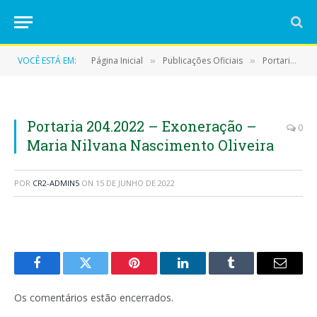
VOCÊ ESTÁ EM:
Página Inicial
Publicações Oficiais
Portarias
»
»
»
Portaria 204.2022 – Exoneração –
0
Maria Nilvana Nascimento Oliveira
POR
CR2-ADMIN5
ON
15 DE JUNHO DE 2022
Facebook
Twitter
Pinterest
LinkedIn
Tumblr
E-
mail
Os comentários estão encerrados.