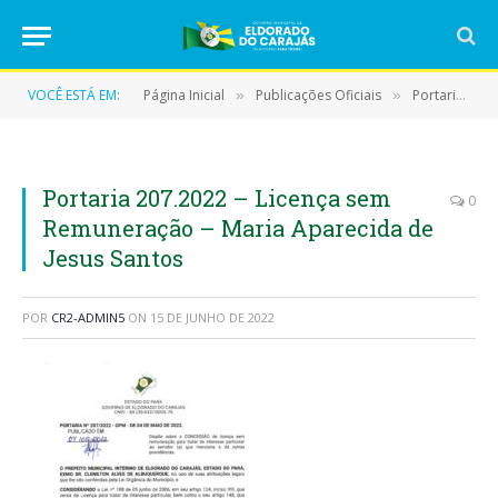
VOCÊ ESTÁ EM:
Página Inicial
Publicações Oficiais
Portarias
»
»
»
Portaria 207.2022 – Licença sem
0
Remuneração – Maria Aparecida de
Jesus Santos
POR
CR2-ADMIN5
ON
15 DE JUNHO DE 2022