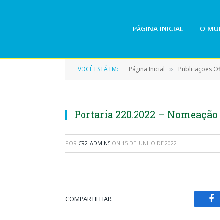
PÁGINA INICIAL
O MUN
VOCÊ ESTÁ EM:
Página Inicial
Publicações Ofi
»
Portaria 220.2022 – Nomeação
POR
CR2-ADMIN5
ON
15 DE JUNHO DE 2022
COMPARTILHAR.
Fa