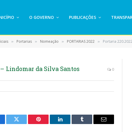
ICÍPIO
O GOVERNO
PUBLICAÇÕES
TRANSPAR
ciais
Portarias
Nomeação
PORTARIAS 2022
Portaria 220.202
»
»
»
»
 – Lindomar da Silva Santos
0
cebook
Twitter
Pinterest
LinkedIn
Tumblr
E-