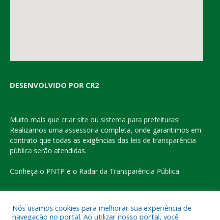
DESENVOLVIDO POR CR2
Muito mais que
criar site
ou
sistema para prefeituras
!
Realizamos uma
assessoria
completa, onde garantimos em
contrato que todas as exigências das
leis de transparência
pública
serão atendidas.
Conheça o
PNTP
e o
Radar da Transparência Pública
Nós usamos cookies para melhorar sua experiência de
navegação no portal. Ao utilizar nosso portal, você
Todos os direitos reservados a Prefeitura Municipal de Eldorado