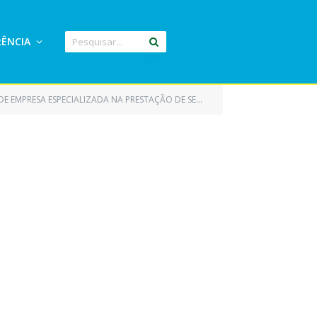
ÊNCIA
FLUXOS DE TRABALHO, IMPLEMENTAÇÃO DE GESTÃO ELETRÔNICA DE DOCUMENTOS, VOLTADOS A CRIAÇÃO, TRAMITAÇÃO, APENSAMENTO E ARQUIVAMENTO DE PROCESSOS E DOCUMENTOS EM SISTEMA COM ACESSO VIA WEB)