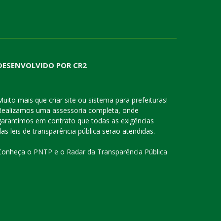
DESENVOLVIDO POR CR2
Muito mais que
criar site
ou
sistema para prefeituras
!
Realizamos uma
assessoria
completa, onde
garantimos em contrato que todas as exigências
das
leis de transparência pública
serão atendidas.
Conheça o
PNTP
e o
Radar da Transparência Pública