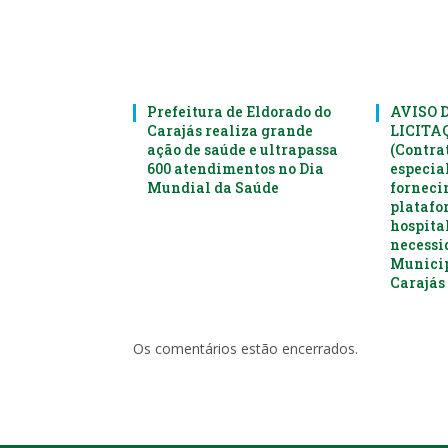
Prefeitura de Eldorado do
AVISO 
Carajás realiza grande
LICITAÇ
ação de saúde e ultrapassa
(Contra
600 atendimentos no Dia
especia
Mundial da Saúde
forneci
platafo
hospital
necessi
Municip
Carajás 
Os comentários estão encerrados.