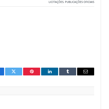
LICITAÇÕES
,
PUBLICAÇÕES OFICIAIS
cebook
Twitter
Pinterest
LinkedIn
Tumblr
E-
mail