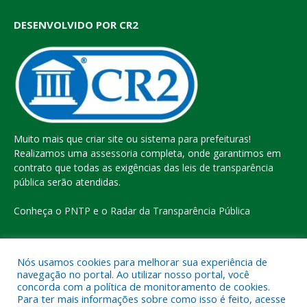
DESENVOLVIDO POR CR2
Muito mais que
criar site
ou
sistema para prefeituras
!
Realizamos uma
assessoria
completa, onde garantimos em
contrato que todas as exigências das
leis de transparência
pública
serão atendidas.
Conheça o
PNTP
e o
Radar da Transparência Pública
Nós usamos cookies para melhorar sua experiência de
navegação no portal. Ao utilizar nosso portal, você
Todos os direitos reservados a Prefeitura Municipal de Eldorado
concorda com a política de monitoramento de cookies.
do Carajás
Para ter mais informações sobre como isso é feito, acesse