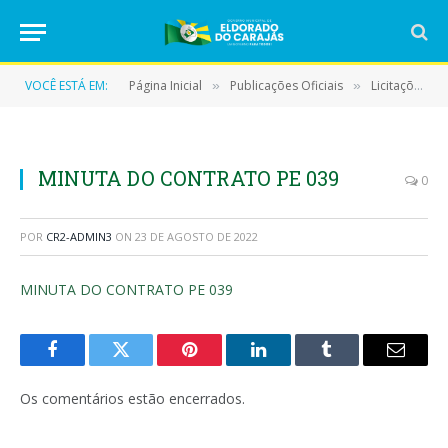
VOCÊ ESTÁ EM:
Página Inicial
Publicações Oficiais
Licitações
»
»
»
MINUTA DO CONTRATO PE 039
0
POR
CR2-ADMIN3
ON
23 DE AGOSTO DE 2022
MINUTA DO CONTRATO PE 039
Facebook
Twitter
Pinterest
LinkedIn
Tumblr
E-
mail
Os comentários estão encerrados.