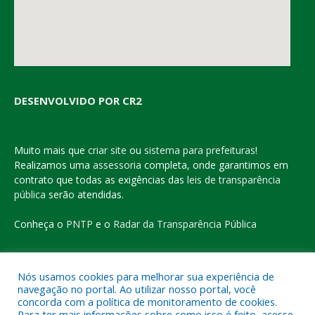
DESENVOLVIDO POR CR2
Muito mais que
criar site
ou
sistema para prefeituras
!
Realizamos uma
assessoria
completa, onde garantimos em
contrato que todas as exigências das
leis de transparência
pública
serão atendidas.
Conheça o
PNTP
e o
Radar da Transparência Pública
Nós usamos cookies para melhorar sua experiência de
navegação no portal. Ao utilizar nosso portal, você
Todos os direitos reservados a Prefeitura Municipal de Eldorado
concorda com a política de monitoramento de cookies.
do Carajás
Para ter mais informações sobre como isso é feito, acesse