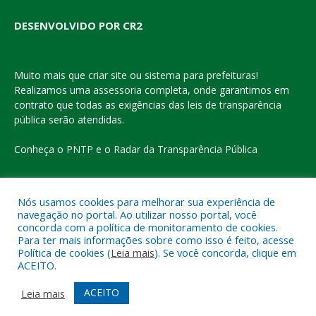
DESENVOLVIDO POR CR2
Muito mais que
criar site
ou
sistema para prefeituras
!
Realizamos uma
assessoria
completa, onde garantimos em
contrato que todas as exigências das
leis de transparência
pública
serão atendidas.
Conheça o
PNTP
e o
Radar da Transparência Pública
Nós usamos cookies para melhorar sua experiência de
navegação no portal. Ao utilizar nosso portal, você
Todos os direitos reservados a Prefeitura Municipal de Eldorado
concorda com a política de monitoramento de cookies.
do Carajás
Para ter mais informações sobre como isso é feito, acesse
Política de cookies (
Leia mais
). Se você concorda, clique em
ACEITO.
Mapa do Site
Acessar Área Administrativa
Acessar o Webmail
ACEITO
Leia mais