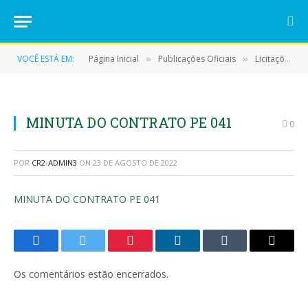
VOCÊ ESTÁ EM:
Página Inicial
Publicações Oficiais
Licitações
»
»
»
MINUTA DO CONTRATO PE 041
0
POR
CR2-ADMIN3
ON
23 DE AGOSTO DE 2022
MINUTA DO CONTRATO PE 041
Facebook
Twitter
Pinterest
LinkedIn
Tumblr
E-
mail
Os comentários estão encerrados.