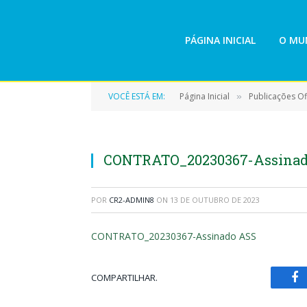
PÁGINA INICIAL
O MUN
VOCÊ ESTÁ EM:
Página Inicial
Publicações Ofi
»
CONTRATO_20230367-Assinad
POR
CR2-ADMIN8
ON
13 DE OUTUBRO DE 2023
CONTRATO_20230367-Assinado ASS
COMPARTILHAR.
Fa