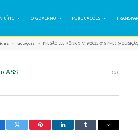
ICÍPIO
O GOVERNO
PUBLICAÇÕES
TRANSPAR
ciais
Licitações
PREGÃO ELETRÔNICO Nº 9/2023-019 PMEC (AQUISIÇÃO DE C
»
»
o ASS
0
cebook
Twitter
Pinterest
LinkedIn
Tumblr
E-