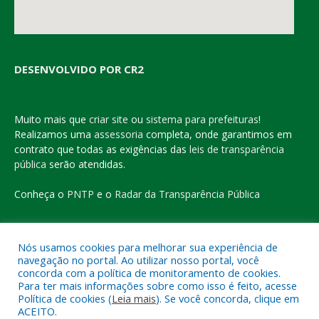
DESENVOLVIDO POR CR2
Muito mais que
criar site
ou
sistema para prefeituras
!
Realizamos uma
assessoria
completa, onde garantimos em
contrato que todas as exigências das
leis de transparência
pública
serão atendidas.
Conheça o
PNTP
e o
Radar da Transparência Pública
Nós usamos cookies para melhorar sua experiência de
navegação no portal. Ao utilizar nosso portal, você
Todos os direitos reservados a Prefeitura Municipal de Eldorado
concorda com a política de monitoramento de cookies.
do Carajás
Para ter mais informações sobre como isso é feito, acesse
Política de cookies (
Leia mais
). Se você concorda, clique em
ACEITO.
Mapa do Site
Acessar Área Administrativa