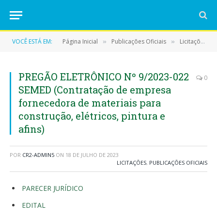
VOCÊ ESTÁ EM:
Página Inicial
Publicações Oficiais
Licitações
»
»
»
PREGÃO ELETRÔNICO Nº 9/2023-022
0
SEMED (Contratação de empresa
fornecedora de materiais para
construção, elétricos, pintura e
afins)
POR
CR2-ADMIN5
ON
18 DE JULHO DE 2023
LICITAÇÕES
,
PUBLICAÇÕES OFICIAIS
PARECER JURÍDICO
EDITAL