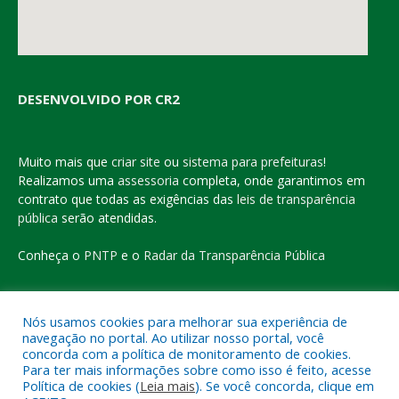
DESENVOLVIDO POR CR2
Muito mais que
criar site
ou
sistema para prefeituras
!
Realizamos uma
assessoria
completa, onde garantimos em
contrato que todas as exigências das
leis de transparência
pública
serão atendidas.
Conheça o
PNTP
e o
Radar da Transparência Pública
Nós usamos cookies para melhorar sua experiência de
navegação no portal. Ao utilizar nosso portal, você
Todos os direitos reservados a Prefeitura Municipal de Eldorado
concorda com a política de monitoramento de cookies.
do Carajás
Para ter mais informações sobre como isso é feito, acesse
Política de cookies (
Leia mais
). Se você concorda, clique em