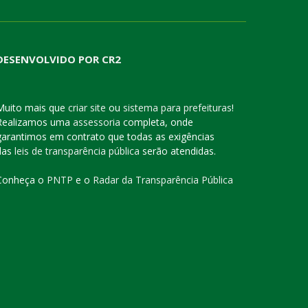
DESENVOLVIDO POR CR2
Muito mais que
criar site
ou
sistema para prefeituras
!
Realizamos uma
assessoria
completa, onde
garantimos em contrato que todas as exigências
das
leis de transparência pública
serão atendidas.
Conheça o
PNTP
e o
Radar da Transparência Pública