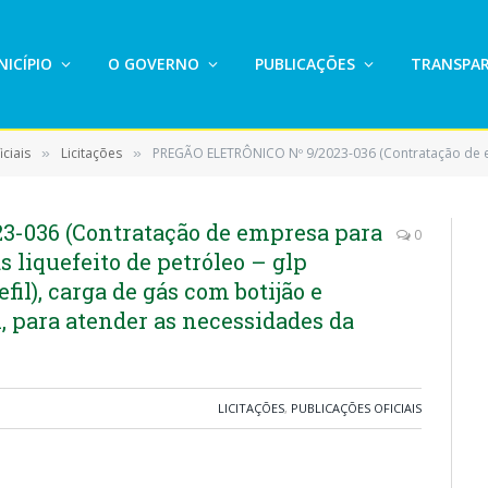
ICÍPIO
O GOVERNO
PUBLICAÇÕES
TRANSPAR
ciais
Licitações
PREGÃO ELETRÔNICO Nº 9/2023-036 (Contratação de empresa para fornecimento de recarga de gás liquefeito de petróleo – glp envasado em bo
»
»
-036 (Contratação de empresa para
0
 liquefeito de petróleo – glp
fil), carga de gás com botijão e
 para atender as necessidades da
LICITAÇÕES
,
PUBLICAÇÕES OFICIAIS