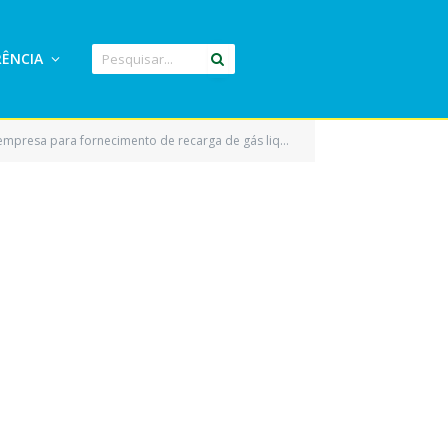
ÊNCIA
tijão de 13kg (refil), carga de gás com botijão e fornecimento de água mineral, para atender as necessidades da Prefeitura)