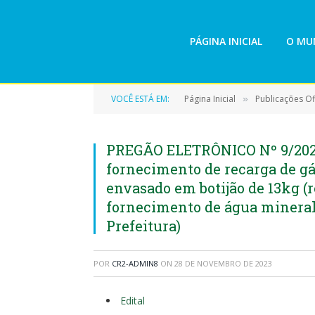
PÁGINA INICIAL
O MUN
VOCÊ ESTÁ EM:
Página Inicial
Publicações Ofi
»
PREGÃO ELETRÔNICO Nº 9/2023
fornecimento de recarga de gás
envasado em botijão de 13kg (re
fornecimento de água mineral,
Prefeitura)
POR
CR2-ADMIN8
ON
28 DE NOVEMBRO DE 2023
Edital