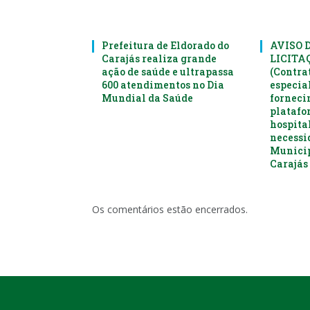
Prefeitura de Eldorado do
AVISO 
Carajás realiza grande
LICITAÇ
ação de saúde e ultrapassa
(Contra
600 atendimentos no Dia
especia
Mundial da Saúde
forneci
platafo
hospital
necessi
Municip
Carajás 
Os comentários estão encerrados.