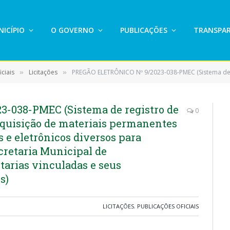
ICÍPIO
O GOVERNO
PUBLICAÇÕES
TRANSPAR
ciais
Licitações
PREGÃO ELETRÔNICO Nº 9/2023-038-PMEC (Sistema de registro de preço para eventual e futura aquisição de materiais permanentes e mobiliários, eletrodomésticos e eletrônic
»
»
-038-PMEC (Sistema de registro de
0
aquisição de materiais permanentes
s e eletrônicos diversos para
cretaria Municipal de
tarias vinculadas e seus
s)
LICITAÇÕES
,
PUBLICAÇÕES OFICIAIS