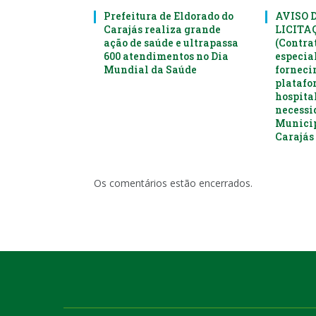
Prefeitura de Eldorado do
AVISO 
Carajás realiza grande
LICITAÇ
ação de saúde e ultrapassa
(Contra
600 atendimentos no Dia
especia
Mundial da Saúde
forneci
platafo
hospital
necessi
Municip
Carajás 
Os comentários estão encerrados.