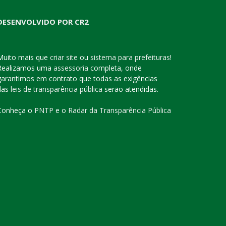
DESENVOLVIDO POR CR2
Muito mais que
criar site
ou
sistema para prefeituras
!
Realizamos uma
assessoria
completa, onde
garantimos em contrato que todas as exigências
das
leis de transparência pública
serão atendidas.
Conheça o
PNTP
e o
Radar da Transparência Pública