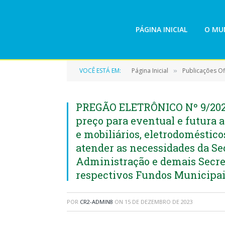
PÁGINA INICIAL
O MUN
VOCÊ ESTÁ EM:
Página Inicial
Publicações Ofi
»
PREGÃO ELETRÔNICO Nº 9/2023
preço para eventual e futura 
e mobiliários, eletrodoméstico
atender as necessidades da Se
Administração e demais Secre
respectivos Fundos Municipai
POR
CR2-ADMIN8
ON
15 DE DEZEMBRO DE 2023