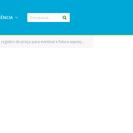
ÊNCIA
os diversos para atender as necessidades da Secretaria Municipal de Administração e demais Secretarias vinculadas e seus respectivos Fundos Municipais)