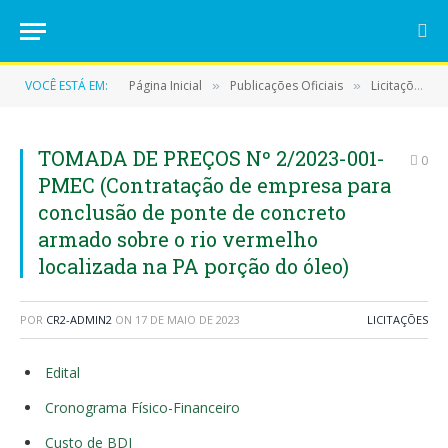
VOCÊ ESTÁ EM:
Página Inicial
Publicações Oficiais
Licitações
»
»
»
TOMADA DE PREÇOS Nº 2/2023-001-
0
PMEC (Contratação de empresa para
conclusão de ponte de concreto
armado sobre o rio vermelho
localizada na PA porção do óleo)
POR
CR2-ADMIN2
ON
17 DE MAIO DE 2023
LICITAÇÕES
Edital
Cronograma Físico-Financeiro
Custo de BDI