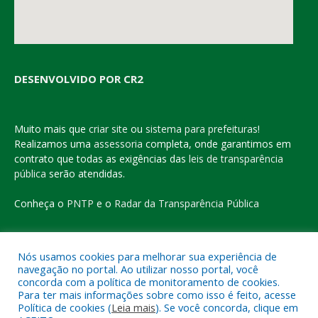
DESENVOLVIDO POR CR2
Muito mais que
criar site
ou
sistema para prefeituras
!
Realizamos uma
assessoria
completa, onde garantimos em
contrato que todas as exigências das
leis de transparência
pública
serão atendidas.
Conheça o
PNTP
e o
Radar da Transparência Pública
Nós usamos cookies para melhorar sua experiência de
navegação no portal. Ao utilizar nosso portal, você
Todos os direitos reservados a Prefeitura Municipal de Eldorado
concorda com a política de monitoramento de cookies.
do Carajás
Para ter mais informações sobre como isso é feito, acesse
Política de cookies (
Leia mais
). Se você concorda, clique em