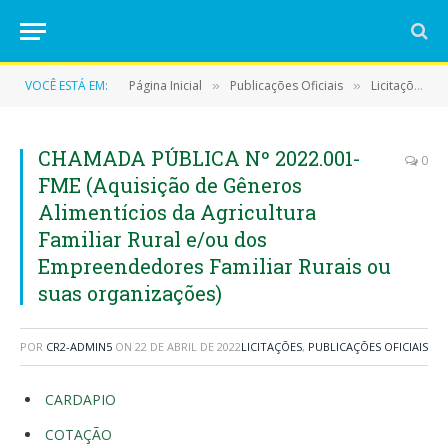
VOCÊ ESTÁ EM:
Página Inicial
Publicações Oficiais
Licitações
»
»
»
CHAMADA PÚBLICA Nº 2022.001-
0
FME (Aquisição de Gêneros
Alimentícios da Agricultura
Familiar Rural e/ou dos
Empreendedores Familiar Rurais ou
suas organizações)
POR
CR2-ADMIN5
ON
22 DE ABRIL DE 2022
LICITAÇÕES
,
PUBLICAÇÕES OFICIAIS
CARDAPIO
COTAÇÃO