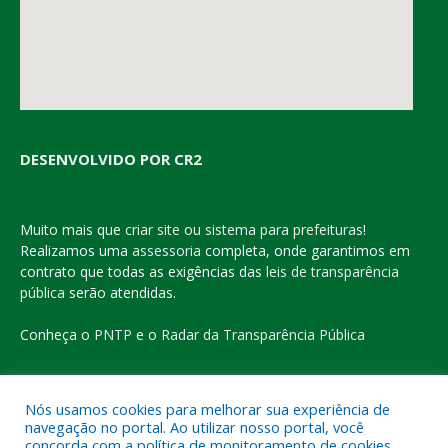
DESENVOLVIDO POR CR2
Muito mais que
criar site
ou
sistema para prefeituras
!
Realizamos uma
assessoria
completa, onde garantimos em
contrato que todas as exigências das
leis de transparência
pública
serão atendidas.
Conheça o
PNTP
e o
Radar da Transparência Pública
Nós usamos cookies para melhorar sua experiência de
navegação no portal. Ao utilizar nosso portal, você
Todos os direitos reservados a Prefeitura Municipal de Eldorado
concorda com a política de monitoramento de cookies.