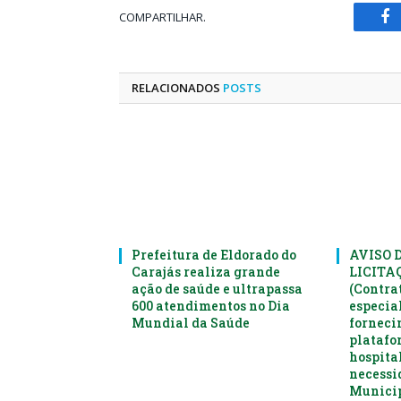
COMPARTILHAR.
Fa
RELACIONADOS
POSTS
Prefeitura de Eldorado do
AVISO 
Carajás realiza grande
LICITAÇ
ação de saúde e ultrapassa
(Contra
600 atendimentos no Dia
especia
Mundial da Saúde
forneci
platafo
hospital
necessi
Municip