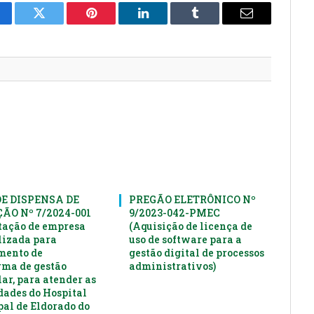
cebook
Twitter
Pinterest
LinkedIn
Tumblr
E-
mail
DE DISPENSA DE
PREGÃO ELETRÔNICO Nº
ÃO Nº 7/2024-001
9/2023-042-PMEC
tação de empresa
(Aquisição de licença de
lizada para
uso de software para a
mento de
gestão digital de processos
rma de gestão
administrativos)
ar, para atender as
dades do Hospital
al de Eldorado do