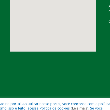
dorado do Carajás
Mapa do Si
 no portal. Ao utilizar nosso portal, você concorda com a polític
 isso é feito, acesse Política de cookies (
Leia mais
). Se você