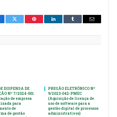
cebook
Twitter
Pinterest
LinkedIn
Tumblr
E-
mail
DE DISPENSA DE
PREGÃO ELETRÔNICO Nº
ÃO Nº 7/2024-001
9/2023-042-PMEC
tação de empresa
(Aquisição de licença de
lizada para
uso de software para a
mento de
gestão digital de processos
rma de gestão
administrativos)