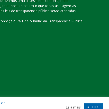
Realizamos uma
assessoria
completa, onde
garantimos em contrato que todas as exigências
das
leis de transparência pública
serão atendidas.
Conheça o
PNTP
e o
Radar da Transparência Pública
te
Acessar Área Administrativa
Acessar o Webmail
a de
ACEITO
Leia mais