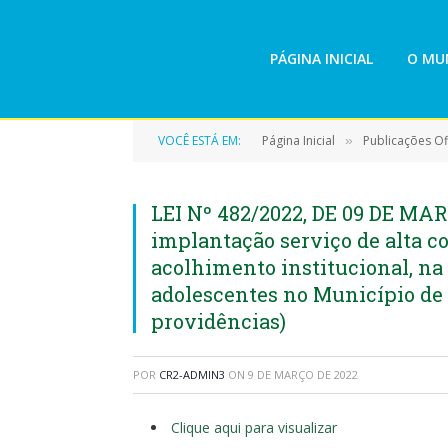
PÁGINA INICIAL
O MUN
VOCÊ ESTÁ EM:
Página Inicial
Publicações Ofi
»
LEI Nº 482/2022, DE 09 DE MAR
implantação serviço de alta c
acolhimento institucional, na
adolescentes no Município de 
providências)
POR
CR2-ADMIN3
ON
9 DE MARÇO DE 2022
Clique aqui para visualizar