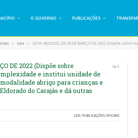
ICÍPIO
O GOVERNO
PUBLICAÇÕES
TRANSPAR
ciais
Leis
LEI Nº 482/2022, DE 09 DE MARÇO DE 2022 (Dispõe sobre implantação serviço de alta complexidade e institui unidade de acolhimento institucion
»
»
ÇO DE 2022 (Dispõe sobre
0
omplexidade e institui unidade de
 modalidade abrigo para crianças e
Eldorado do Carajás e dá outras
LEIS
,
PUBLICAÇÕES OFICIAIS