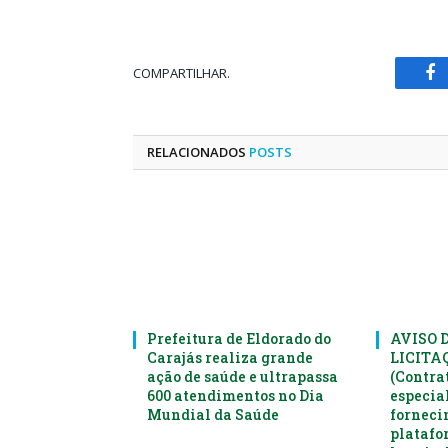
COMPARTILHAR.
Fa
RELACIONADOS
POSTS
Prefeitura de Eldorado do
AVISO 
Carajás realiza grande
LICITAÇ
ação de saúde e ultrapassa
(Contra
600 atendimentos no Dia
especia
Mundial da Saúde
forneci
platafo