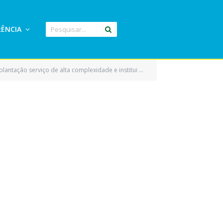
ÊNCIA
al, na modalidade abrigo para crianças e adolescentes no Município de Eldorado do Carajás e dá outras providências)