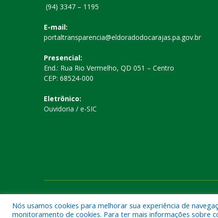
(94) 3347 – 1195
E-mail:
portaltransparencia@eldoradodocarajas.pa.gov.br
Presencial:
End.: Rua Rio Vermelho, QD 051 – Centro
CEP: 68524-000
Eletrônico:
Ouvidoria
/
e-SIC
Todos os direitos reservados a Prefeitura Municipal de El
Nós usamos cookies para melhorar sua experiência de navegação
monitoramento de cookies. Para ter mais informações sobre como