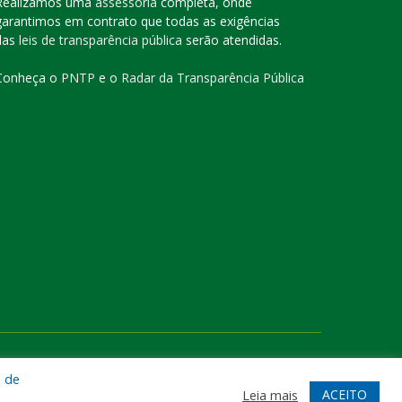
Realizamos uma
assessoria
completa, onde
garantimos em contrato que todas as exigências
das
leis de transparência pública
serão atendidas.
Conheça o
PNTP
e o
Radar da Transparência Pública
te
Acessar Área Administrativa
Acessar o Webmail
a de
ACEITO
Leia mais