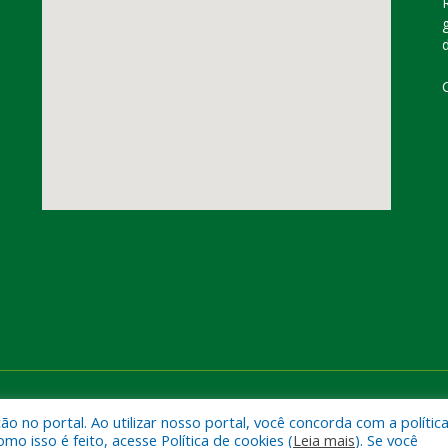
dorado do Carajás
Mapa do Si
 no portal. Ao utilizar nosso portal, você concorda com a polític
 isso é feito, acesse Política de cookies (
Leia mais
). Se você