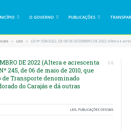
NICÍPIO
O GOVERNO
PUBLICAÇÕES
TRANSPAR
ciais
Leis
LEI Nº 508/2022, DE 08 DE DEZEMBRO DE 2022 (Altera e acrescenta dispositivos da Lei Municipal Nº 245, de 06 de maio de 2010, que regulamenta
»
»
EMBRO DE 2022 (Altera e acrescenta
0
Nº 245, de 06 de maio de 2010, que
o de Transporte denominado
orado do Carajás e dá outras
LEIS
,
PUBLICAÇÕES OFICIAIS