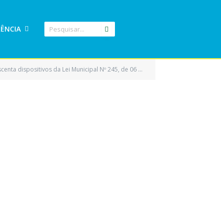
ÊNCIA
 o Serviço Público de Transporte denominado “Mototáxi” no Município de Eldorado do Carajás e dá outras providências)