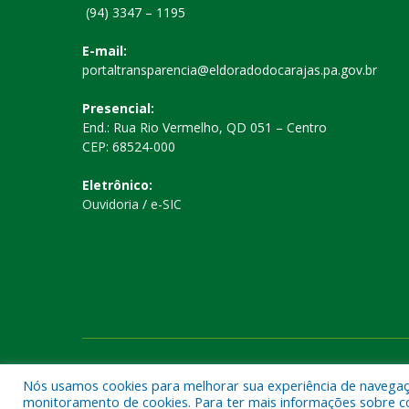
(94) 3347 – 1195
E-mail:
portaltransparencia@eldoradodocarajas.pa.gov.br
Presencial:
End.: Rua Rio Vermelho, QD 051 – Centro
CEP: 68524-000
Eletrônico:
Ouvidoria
/
e-SIC
Todos os direitos reservados a Prefeitura Municipal de El
Nós usamos cookies para melhorar sua experiência de navegação
monitoramento de cookies. Para ter mais informações sobre como