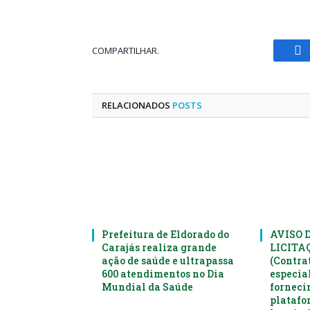
COMPARTILHAR.
Fa
RELACIONADOS
POSTS
Prefeitura de Eldorado do
AVISO 
Carajás realiza grande
LICITAÇ
ação de saúde e ultrapassa
(Contra
600 atendimentos no Dia
especia
Mundial da Saúde
forneci
platafo