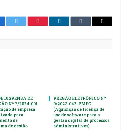
cebook
Twitter
Pinterest
LinkedIn
Tumblr
E-
mail
DE DISPENSA DE
PREGÃO ELETRÔNICO Nº
ÃO Nº 7/2024-001
9/2023-042-PMEC
tação de empresa
(Aquisição de licença de
lizada para
uso de software para a
mento de
gestão digital de processos
rma de gestão
administrativos)