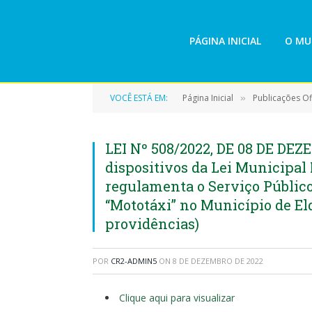
PÁGINA INICIAL
O MU
VOCÊ ESTÁ EM:
Página Inicial
Publicações Ofi
»
LEI Nº 508/2022, DE 08 DE DEZ
dispositivos da Lei Municipal 
regulamenta o Serviço Públic
“Mototáxi” no Município de Eld
providências)
POR
CR2-ADMIN5
ON
8 DE DEZEMBRO DE 2022
Clique aqui para visualizar