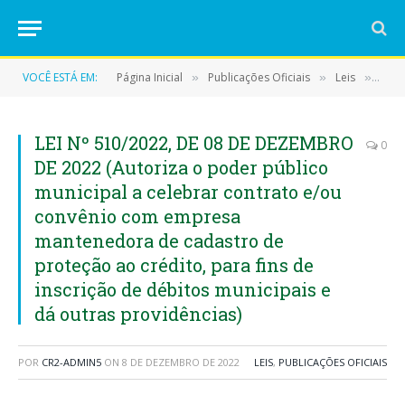
VOCÊ ESTÁ EM:
Página Inicial
Publicações Oficiais
Leis
LEI 
»
»
»
LEI Nº 510/2022, DE 08 DE DEZEMBRO
0
DE 2022 (Autoriza o poder público
municipal a celebrar contrato e/ou
convênio com empresa
mantenedora de cadastro de
proteção ao crédito, para fins de
inscrição de débitos municipais e
dá outras providências)
POR
CR2-ADMIN5
ON
8 DE DEZEMBRO DE 2022
LEIS
,
PUBLICAÇÕES OFICIAIS