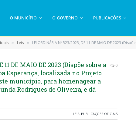
O MUNICÍPIO
O GOVERNO
PUBLICAÇÕES
ciais
Leis
LEI ORDINÁRIA Nº 523/2023, DE 11 DE MAIO DE 2023 (Dispõe sobre a alteração do nome da Escola Boa Esperança, localizada no Projeto de Assentamento Eldo
»
»
 11 DE MAIO DE 2023 (Dispõe sobre a
0
a Esperança, localizada no Projeto
ste município, para homenagear a
nda Rodrigues de Oliveira, e dá
LEIS
,
PUBLICAÇÕES OFICIAIS