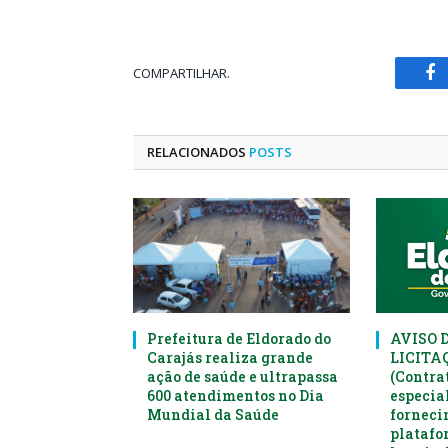
COMPARTILHAR.
Fa
RELACIONADOS
POSTS
Prefeitura de Eldorado do
AVISO 
Carajás realiza grande
LICITAÇ
ação de saúde e ultrapassa
(Contra
600 atendimentos no Dia
especia
Mundial da Saúde
forneci
platafo