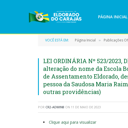
PÁGINA INICIAL
VOCÊ ESTÁ EM:
Página Inicial
Publicações Ofi
»
LEI ORDINÁRIA Nº 523/2023, DE
alteração do nome da Escola Bo
de Assentamento Eldorado, de
pessoa da Saudosa Maria Raimu
outras providências)
POR
CR2-ADMIN8
ON
11 DE MAIO DE 2023
Clique aqui para visualizar