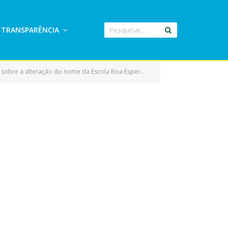
TRANSPARÊNCIA
rado, deste município, para homenagear a pessoa da Saudosa Maria Raimunda Rodrigues de Oliveira, e dá outras providências)