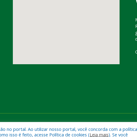
dorado do Carajás
Mapa do Si
 no portal. Ao utilizar nosso portal, você concorda com a polític
 isso é feito, acesse Política de cookies (
Leia mais
). Se você