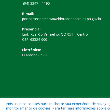
(94) 3347 – 1195
E-mail:
portaltransparencia@eldoradodocarajas.pa.gov.br
Presencial:
End.: Rua Rio Vermelho, QD 051 – Centro
CEP: 68524-000
Eletrônico:
Ouvidoria
/
e-SIC
Todos os direitos reservados a Prefeitura Municipal de El
Nós usamos cookies para melhorar sua experiência de navegação
monitoramento de cookies. Para ter mais informações sobre como