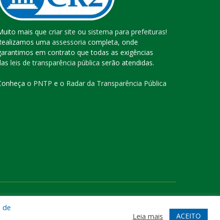
Muito mais que
criar site
ou
sistema para prefeituras
!
Realizamos uma
assessoria
completa, onde
garantimos em contrato que todas as exigências
das
leis de transparência pública
serão atendidas.
Conheça o
PNTP
e o
Radar da Transparência Pública
te
Acessar Área Administrativa
Acessar o Webmail
a de
ACEITO
Leia mais