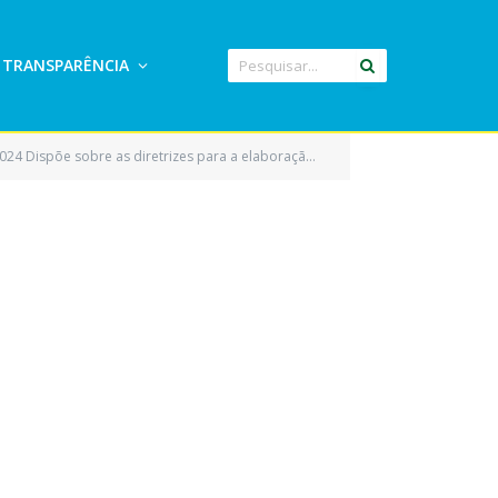
TRANSPARÊNCIA
a a elaboração da lei orçamentária anual de 2024 e dá outras providências)