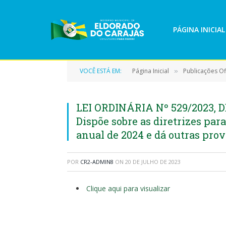
PÁGINA INICIAL
VOCÊ ESTÁ EM:
Página Inicial
Publicações Ofi
»
LEI ORDINÁRIA Nº 529/2023, D
Dispõe sobre as diretrizes par
anual de 2024 e dá outras prov
POR
CR2-ADMIN8
ON
20 DE JULHO DE 2023
Clique aqui para visualizar