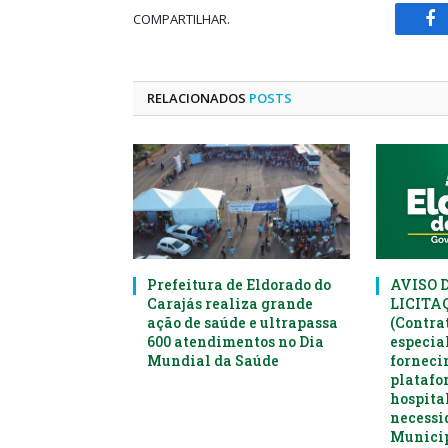
COMPARTILHAR.
Fa
RELACIONADOS
POSTS
Prefeitura de Eldorado do
AVISO 
Carajás realiza grande
LICITAÇ
ação de saúde e ultrapassa
(Contra
600 atendimentos no Dia
especia
Mundial da Saúde
forneci
platafo
hospital
necessi
Municip