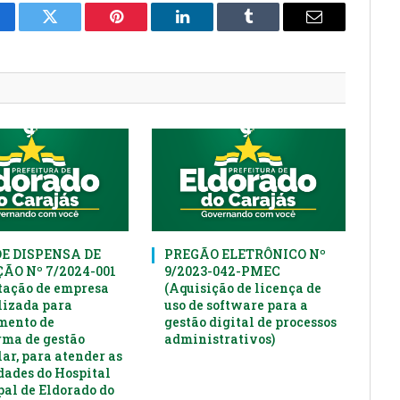
cebook
Twitter
Pinterest
LinkedIn
Tumblr
E-
mail
DE DISPENSA DE
PREGÃO ELETRÔNICO Nº
ÃO Nº 7/2024-001
9/2023-042-PMEC
tação de empresa
(Aquisição de licença de
lizada para
uso de software para a
mento de
gestão digital de processos
rma de gestão
administrativos)
ar, para atender as
dades do Hospital
al de Eldorado do