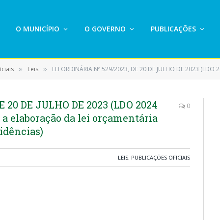
O MUNICÍPIO
O GOVERNO
PUBLICAÇÕES
ciais
Leis
LEI ORDINÁRIA Nº 529/2023, DE 20 DE JULHO DE 2023 (LDO 2024 Dispõe sobre as diretrizes par
»
»
E 20 DE JULHO DE 2023 (LDO 2024
0
a a elaboração da lei orçamentária
idências)
LEIS
,
PUBLICAÇÕES OFICIAIS