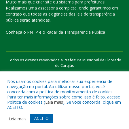
Muito mais que
criar site
ou
sistema para prefeituras
!
Realizamos uma
assessoria
completa, onde garantimos em
contrato que todas as exigências das
leis de transparência
pública
serão atendidas.
Conheça o
PNTP
e o
Radar da Transparência Pública
Todos os direitos reservados a Prefeitura Municipal de Eldorado
do Carajás
Nós usamos cookies para melhorar sua experiência de
Mapa do Site
Acessar Área Administrativa
navegação no portal. Ao utilizar nosso portal, você
Acessar o Webmail
concorda com a política de monitoramento de cookies.
Para ter mais informações sobre como isso é feito, acesse
Política de cookies (
Leia mais
). Se você concorda, clique em
ACEITO.
ACEITO
Leia mais