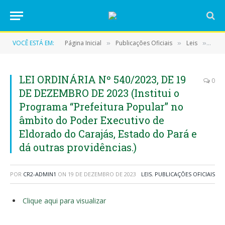
VOCÊ ESTÁ EM:
Página Inicial
Publicações Oficiais
Leis
LEI 
»
»
»
LEI ORDINÁRIA Nº 540/2023, DE 19
0
DE DEZEMBRO DE 2023 (Institui o
Programa “Prefeitura Popular” no
âmbito do Poder Executivo de
Eldorado do Carajás, Estado do Pará e
dá outras providências.)
POR
CR2-ADMIN1
ON
19 DE DEZEMBRO DE 2023
LEIS
,
PUBLICAÇÕES OFICIAIS
Clique aqui para visualizar