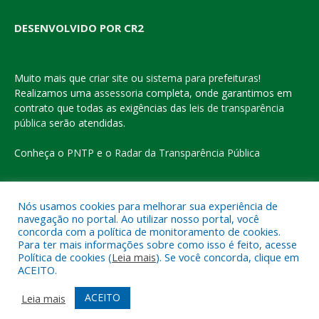
DESENVOLVIDO POR CR2
Muito mais que
criar site
ou
sistema para prefeituras
!
Realizamos uma
assessoria
completa, onde garantimos em
contrato que todas as exigências das
leis de transparência
pública
serão atendidas.
Conheça o
PNTP
e o
Radar da Transparência Pública
Nós usamos cookies para melhorar sua experiência de
navegação no portal. Ao utilizar nosso portal, você
Todos os direitos reservados a Prefeitura Municipal de Eldorado
concorda com a política de monitoramento de cookies.
do Carajás
Para ter mais informações sobre como isso é feito, acesse
Política de cookies (
Leia mais
). Se você concorda, clique em
ACEITO.
Mapa do Site
Acessar Área Administrativa
Acessar o Webmail
ACEITO
Leia mais